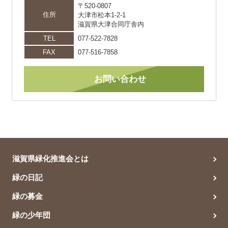
〒520-0807
住所
大津市松本1-2-1
滋賀県大津合同庁舎内
TEL
077-522-7828
FAX
077-516-7858
お問い合わせ
滋賀県緑化推進会とは
緑の日記
緑の募金
緑の少年団