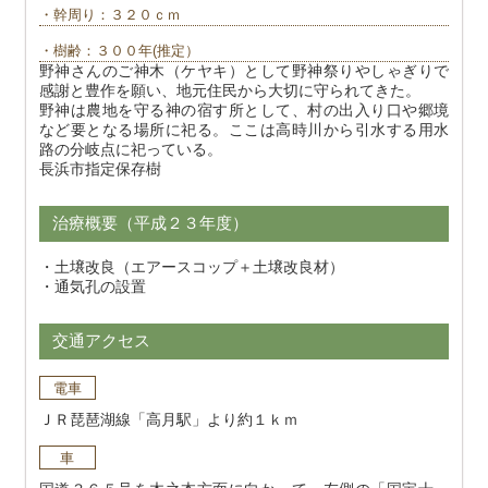
・幹周り：３２０ｃｍ
・樹齢：３００年(推定）
野神さんのご神木（ケヤキ）として野神祭りやしゃぎりで
感謝と豊作を願い、地元住民から大切に守られてきた。
野神は農地を守る神の宿す所として、村の出入り口や郷境
など要となる場所に祀る。ここは高時川から引水する用水
路の分岐点に祀っている。
長浜市指定保存樹
治療概要（平成２３年度）
・土壌改良（エアースコップ＋土壌改良材）
・通気孔の設置
交通アクセス
電車
ＪＲ琵琶湖線「高月駅」より約１ｋｍ
車