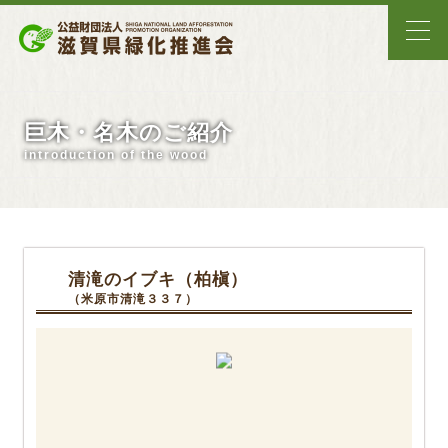
巨木・名木のご紹介
introduction of the wood
清滝のイブキ（柏槇）
（米原市清滝３３７）