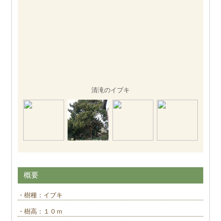
清滝のイブキ
概要
・樹種：イブキ
・樹高：１０ｍ