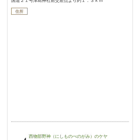
国道２１号津島神社前交差点より約１．３ｋｍ
住所
西物部野神（にしものべのがみ）のケヤ