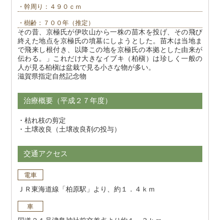
・幹周り：４９０ｃｍ
・樹齢：７００年（推定）
その昔、京極氏が伊吹山から一株の苗木を投げ、その飛び
終えた地点を京極氏の墳墓にしようとした。苗木は当地ま
で飛来し根付き、以降この地を京極氏の本拠とした由来が
伝わる。」これだけ大きなイブキ（柏槇）は珍しく一般の
人が見る柏槇は盆栽で見る小さな物が多い。
滋賀県指定自然記念物
治療概要（平成２７年度）
・枯れ枝の剪定
・土壌改良（土壌改良剤の投与）
交通アクセス
電車
ＪＲ東海道線「柏原駅」より、約１．４ｋｍ
車