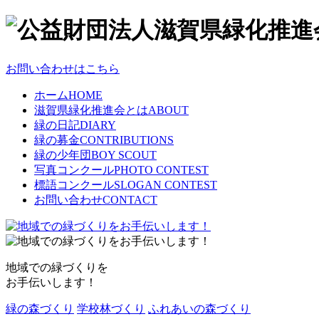
お問い合わせはこちら
ホーム
HOME
滋賀県緑化推進会とは
ABOUT
緑の日記
DIARY
緑の募金
CONTRIBUTIONS
緑の少年団
BOY SCOUT
写真コンクール
PHOTO CONTEST
標語コンクール
SLOGAN CONTEST
お問い合わせ
CONTACT
地域での緑づくりを
お手伝いします！
緑の森づくり
学校林づくり
ふれあいの森づくり