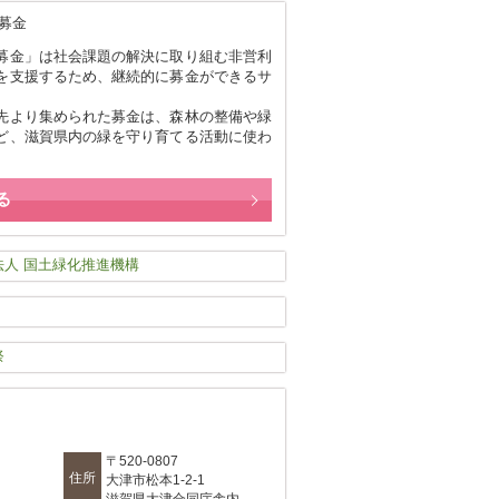
募金」は社会課題の解決に取り組む非営利
を支援するため、継続的に募金ができるサ
。
先より集められた募金は、森林の整備や緑
ど、滋賀県内の緑を守り育てる活動に使わ
る
〒520-0807
住所
大津市松本1-2-1