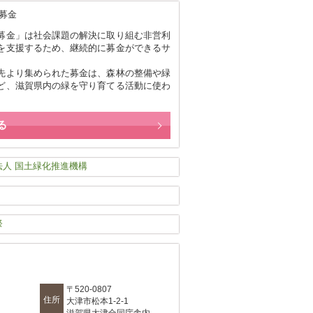
募金」は社会課題の解決に取り組む非営利
を支援するため、継続的に募金ができるサ
。
先より集められた募金は、森林の整備や緑
ど、滋賀県内の緑を守り育てる活動に使わ
る
〒520-0807
住所
大津市松本1-2-1