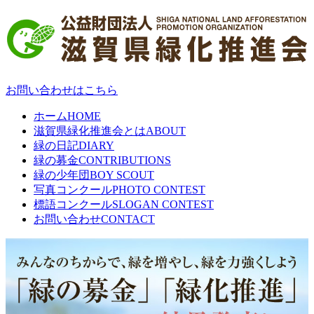
お問い合わせはこちら
ホーム
HOME
滋賀県緑化推進会とは
ABOUT
緑の日記
DIARY
緑の募金
CONTRIBUTIONS
緑の少年団
BOY SCOUT
写真コンクール
PHOTO CONTEST
標語コンクール
SLOGAN CONTEST
お問い合わせ
CONTACT