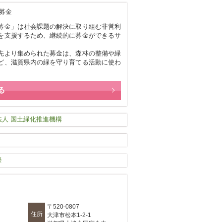
募金」は社会課題の解決に取り組む非営利
を支援するため、継続的に募金ができるサ
。
先より集められた募金は、森林の整備や緑
ど、滋賀県内の緑を守り育てる活動に使わ
る
〒520-0807
住所
大津市松本1-2-1