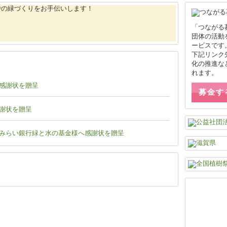
「つながる
団体の活動
ービスです
下記リンク
化の推進な
れます。
感謝状を贈呈
募金す
謝状を贈呈
みらい銀行緑と水の基金様へ感謝状を贈呈