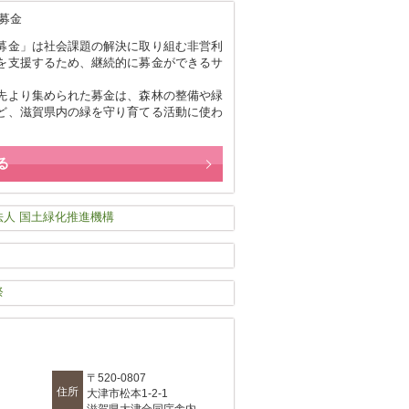
募金」は社会課題の解決に取り組む非営利
を支援するため、継続的に募金ができるサ
。
先より集められた募金は、森林の整備や緑
ど、滋賀県内の緑を守り育てる活動に使わ
る
〒520-0807
住所
大津市松本1-2-1