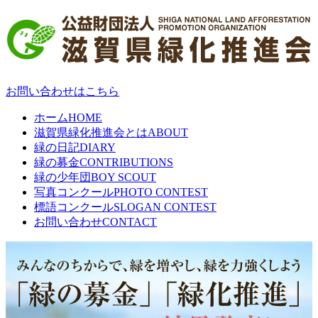
お問い合わせはこちら
ホーム
HOME
滋賀県緑化推進会とは
ABOUT
緑の日記
DIARY
緑の募金
CONTRIBUTIONS
緑の少年団
BOY SCOUT
写真コンクール
PHOTO CONTEST
標語コンクール
SLOGAN CONTEST
お問い合わせ
CONTACT