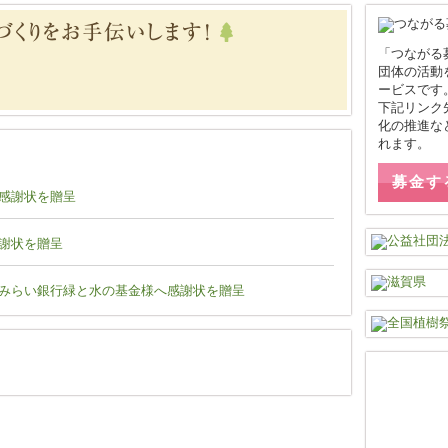
「つながる
団体の活動
ービスです
下記リンク
化の推進な
れます。
募金す
感謝状を贈呈
謝状を贈呈
みらい銀行緑と水の基金様へ感謝状を贈呈