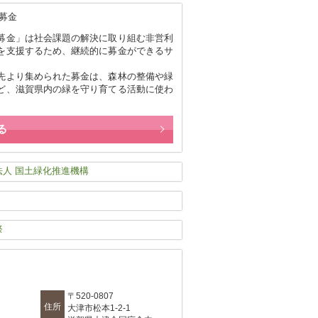
募金」は社会課題の解決に取り組む非営利
を支援するため、継続的に募金ができるサ
。
先より集められた募金は、森林の整備や緑
ど、滋賀県内の緑を守り育てる活動に使わ
る
〒520-0807
住所
大津市松本1-2-1