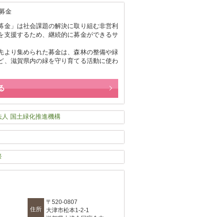
募金」は社会課題の解決に取り組む非営利
を支援するため、継続的に募金ができるサ
。
先より集められた募金は、森林の整備や緑
ど、滋賀県内の緑を守り育てる活動に使わ
る
〒520-0807
住所
大津市松本1-2-1