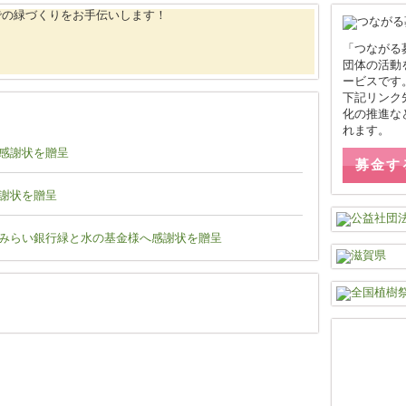
「つながる
団体の活動
ービスです
下記リンク
化の推進な
れます。
感謝状を贈呈
募金す
謝状を贈呈
みらい銀行緑と水の基金様へ感謝状を贈呈