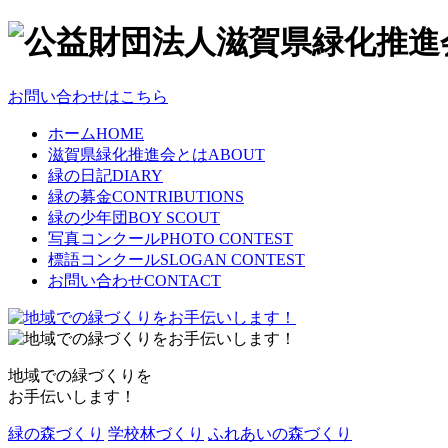
お問い合わせはこちら
ホーム
HOME
滋賀県緑化推進会とは
ABOUT
緑の日記
DIARY
緑の募金
CONTRIBUTIONS
緑の少年団
BOY SCOUT
写真コンクール
PHOTO CONTEST
標語コンクール
SLOGAN CONTEST
お問い合わせ
CONTACT
地域での緑づくりを
お手伝いします！
緑の森づくり
学校林づくり
ふれあいの森づくり