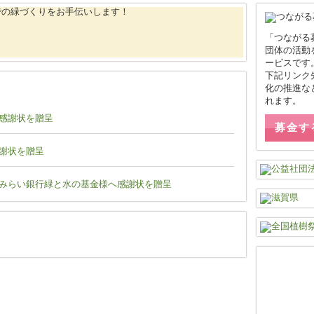
「つながる
団体の活動
ービスです
下記リンク
化の推進な
れます。
感謝状を贈呈
募金す
謝状を贈呈
みらい銀行緑と水の基金様へ感謝状を贈呈