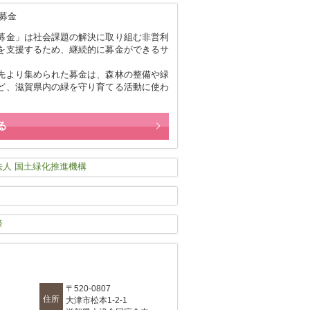
募金」は社会課題の解決に取り組む非営利
を支援するため、継続的に募金ができるサ
。
先より集められた募金は、森林の整備や緑
ど、滋賀県内の緑を守り育てる活動に使わ
る
〒520-0807
住所
大津市松本1-2-1