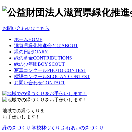
お問い合わせはこちら
ホーム
HOME
滋賀県緑化推進会とは
ABOUT
緑の日記
DIARY
緑の募金
CONTRIBUTIONS
緑の少年団
BOY SCOUT
写真コンクール
PHOTO CONTEST
標語コンクール
SLOGAN CONTEST
お問い合わせ
CONTACT
地域での緑づくりを
お手伝いします！
緑の森づくり
学校林づくり
ふれあいの森づくり