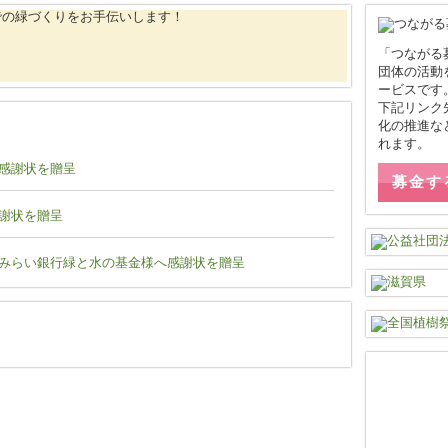
「つながる
団体の活動
ービスです
下記リンク
化の推進な
れます。
感謝状を贈呈
募金す
謝状を贈呈
みらい銀行緑と水の基金様へ感謝状を贈呈