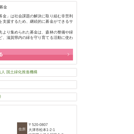
募金」は社会課題の解決に取り組む非営利
を支援するため、継続的に募金ができるサ
。
先より集められた募金は、森林の整備や緑
ど、滋賀県内の緑を守り育てる活動に使わ
る
〒520-0807
住所
大津市松本1-2-1