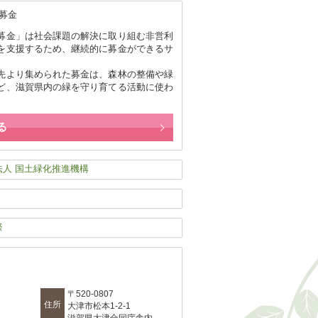
募金」は社会課題の解決に取り組む非営利
を支援するため、継続的に募金ができるサ
。
先より集められた募金は、森林の整備や緑
ど、滋賀県内の緑を守り育てる活動に使わ
る
〒520-0807
住所
大津市松本1-2-1