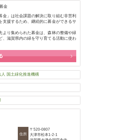
募金」は社会課題の解決に取り組む非営利
を支援するため、継続的に募金ができるサ
。
先より集められた募金は、森林の整備や緑
ど、滋賀県内の緑を守り育てる活動に使わ
る
〒520-0807
住所
大津市松本1-2-1